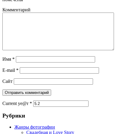
Комментарий
Имя
*
E-mail
*
Сайт
Current ye@r
*
Рубрики
Жанры фотографии
Свадебная и Love Story