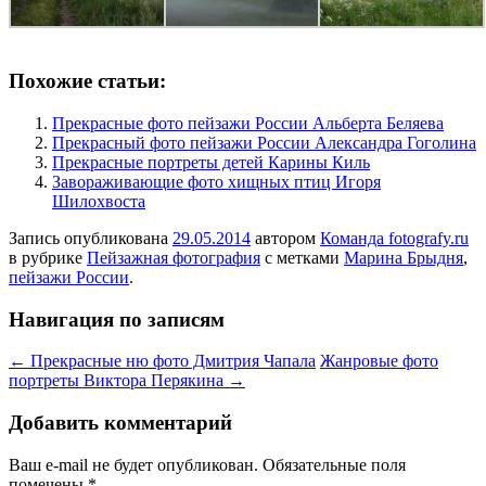
Похожие статьи:
Прекрасные фото пейзажи России Альберта Беляева
Прекрасный фото пейзажи России Александра Гоголина
Прекрасные портреты детей Карины Киль
Завораживающие фото хищных птиц Игоря
Шилохвоста
Запись опубликована
29.05.2014
автором
Команда fotografy.ru
в рубрике
Пейзажная фотография
с метками
Марина Брыдня
,
пейзажи России
.
Навигация по записям
←
Прекрасные ню фото Дмитрия Чапала
Жанровые фото
портреты Виктора Перякина
→
Добавить комментарий
Ваш e-mail не будет опубликован.
Обязательные поля
помечены
*