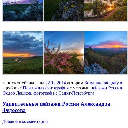
Запись опубликована
22.12.2014
автором
Команда fotografy.ru
в рубрике
Пейзажная фотография
с метками
пейзажи России
,
Федор Лашков
,
фотограф из Санкт-Петербурга
.
Удивительные пейзажи России Александра
Федосова
Добавить комментарий