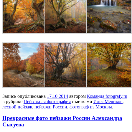
Запись опубликована
17.10.2014
автором
Команда fotografy.ru
в рубрике
Пейзажная фотография
с метками
Илья Мелихов
,
лесной пейзаж
,
пейзажи России
,
фотограф из Москвы
.
Прекрасные фото пейзажи России Александра
Сысуева