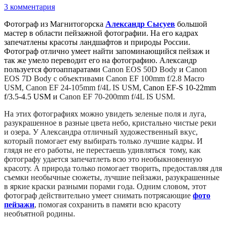
3 комментария
Фотограф из Магнитогорска
Александр Сысуев
большой
мастер в области пейзажной фотографии. На его кадрах
запечатлены красоты ландшафтов и природы России.
Фотограф отлично умеет найти запоминающийся пейзаж и
так же умело переводит его на фотографию. Александр
пользуется фотоаппаратами
Canon EOS 50D Body
и
Canon
EOS 7D Body с объективами Canon EF 100mm f/2.8 Macro
USM, Canon EF 24-105mm f/4L IS USM,
Canon EF-S 10-22mm
f/3.5-4.5 USM и
Canon EF 70-200mm f/4L IS USM.
На этих фотографиях можно увидеть зеленые поля и луга,
разукрашенное в разные цвета небо, кристально чистые реки
и озера. У Александра отличный художественный вкус,
который помогает ему выбирать только лучшие кадры. И
глядя не его работы, не перестаешь удивляться тому, как
фотографу удается запечатлеть всю это необыкновенную
красоту. А природа только помогает творить, предоставляя для
съемки необычные сюжеты, лучшие пейзажи, разукрашенные
в яркие краски разными порами года. Одним словом, этот
фотограф действительно умеет снимать потрясающие
фото
пейзажи
, помогая сохранить в памяти всю красоту
необъятной родины.