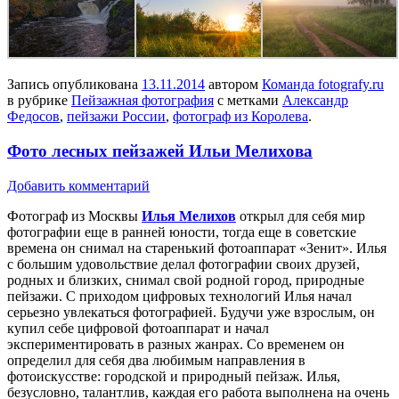
Запись опубликована
13.11.2014
автором
Команда fotografy.ru
в рубрике
Пейзажная фотография
с метками
Александр
Федосов
,
пейзажи России
,
фотограф из Королева
.
Фото лесных пейзажей Ильи Мелихова
Добавить комментарий
Фотограф из Москвы
Илья Мелихов
открыл для себя мир
фотографии еще в ранней юности, тогда еще в советские
времена он снимал на старенький фотоаппарат «Зенит». Илья
с большим удовольствие делал фотографии своих друзей,
родных и близких, снимал свой родной город, природные
пейзажи. С приходом цифровых технологий Илья начал
серьезно увлекаться фотографией. Будучи уже взрослым, он
купил себе цифровой фотоаппарат и начал
экспериментировать в разных жанрах. Со временем он
определил для себя два любимым направления в
фотоискусстве: городской и природный пейзаж. Илья,
безусловно, талантлив, каждая его работа выполнена на очень