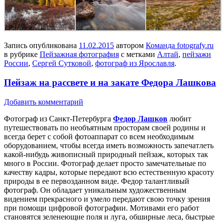
Запись опубликована
11.02.2015
автором
Команда fotografy.ru
в рубрике
Пейзажная фотография
с метками
Алтай
,
пейзажи
России
,
Сергей Сутковой
,
фотограф из Ярославля
.
Пейзаж на рассвете и на закате Федора Лашкова
Добавить комментарий
Фотограф из Санкт-Петербурга
Федор Лашков
любит
путешествовать по необъятным просторам своей родины и
всегда берет с собой фотоаппарат со всем необходимым
оборудованием, чтобы всегда иметь возможность запечатлеть
какой-нибудь живописный природный пейзаж, которых так
много в России. Фотограф делает просто замечательные по
качеству кадры, которые передают всю естественную красоту
природы в ее первозданном виде. Федор талантливый
фотограф. Он обладает уникальным художественным
видением прекрасного и умело передают свою точку зрения
при помощи цифровой фотографии. Мотивами его работ
становятся зеленеющие поля и луга, обширные леса, быстрые