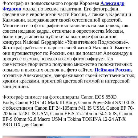
Фотограф из подмосковного города Королева
Александр
Федосов
молод, но весьма талантлив. Его фотографии,
сделанные в европейской части России, а также в Карелии и
Калмыкии, завораживают своей естественной красотой.
Многие из его фотографий выставлялись на выставках, так
совсем недавно кадры, отснятые в окрестностях Москвы,
были представлены публике на выставке финалистов
конкурса National Gepgraphic «Удивительное Подмосковье».
Фотограф работает в паре со своей женой Натальей. Вместе
они путешествуют по России, она же помогает Александру в
процессе съемки, нередко и сама фотографирует. Их
совместное творчество получило множество положительных
отзывов и высоких оценок на фото сайтах.
Пейзажи России
,
отснятые Александром, завораживают своей естественностью,
яркими красками, приятной цветовой гаммой и интересной
концепцией.
Фотограф снимает на фотоаппараты Canon EOS 550D
Body, Canon EOS 5D Mark III Body, Canon PowerShot SX100 IS
с объективами Canon EF 24-105mm f/4L IS USM, Canon EF 70-
200mm f/2.8L IS USM, Canon EF-S 55-250mm f/4-5.6 IS, Canon
EF-S 60mm f/2.8 Macro USM и Tokina TOKINA 12-24 AT-X
PRO DX для Canon.