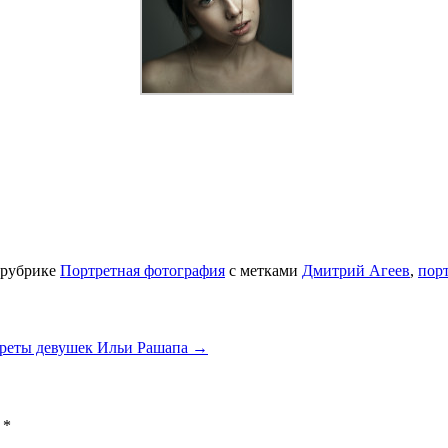
 рубрике
Портретная фотография
с метками
Дмитрий Агеев
,
пор
реты девушек Ильи Рашапа
→
ы
*