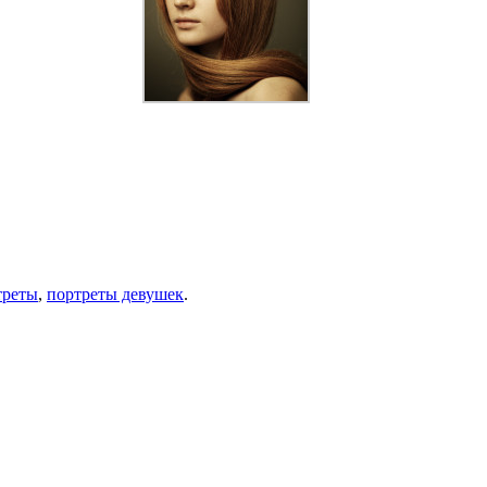
треты
,
портреты девушек
.