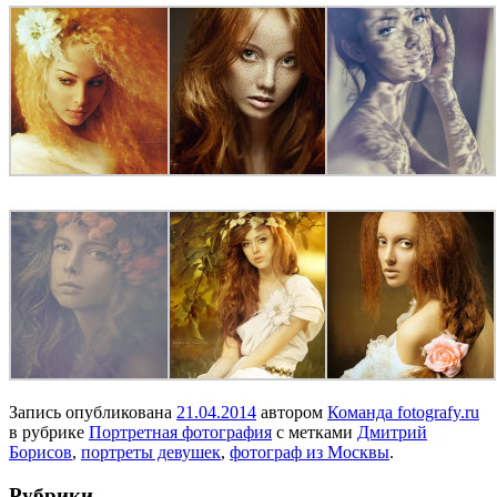
Запись опубликована
21.04.2014
автором
Команда fotografy.ru
в рубрике
Портретная фотография
с метками
Дмитрий
Борисов
,
портреты девушек
,
фотограф из Москвы
.
Рубрики