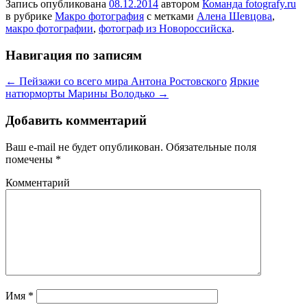
Запись опубликована
08.12.2014
автором
Команда fotografy.ru
в рубрике
Макро фотография
с метками
Алена Шевцова
,
макро фотографии
,
фотограф из Новороссийска
.
Навигация по записям
←
Пейзажи со всего мира Антона Ростовского
Яркие
натюрморты Марины Володько
→
Добавить комментарий
Ваш e-mail не будет опубликован.
Обязательные поля
помечены
*
Комментарий
Имя
*