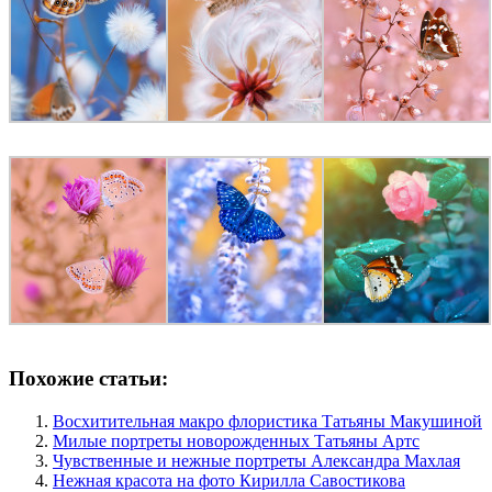
Похожие статьи:
Восхитительная макро флористика Татьяны Макушиной
Милые портреты новорожденных Татьяны Артс
Чувственные и нежные портреты Александра Махлая
Нежная красота на фото Кирилла Савостикова